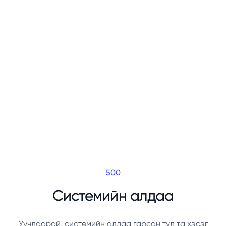
500
Системийн алдаа
Уучлаарай, системийн алдаа гарсан тул та хэсэг