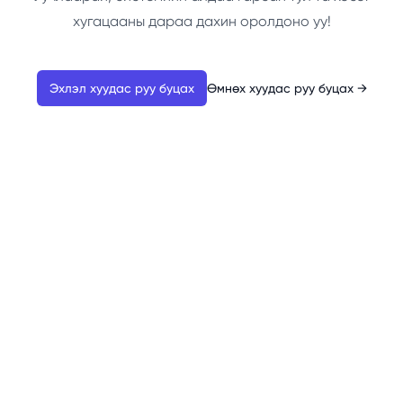
хугацааны дараа дахин оролдоно уу!
Эхлэл хуудас руу буцах
Өмнөх хуудас руу буцах
→