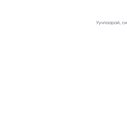
Уучлаарай, си