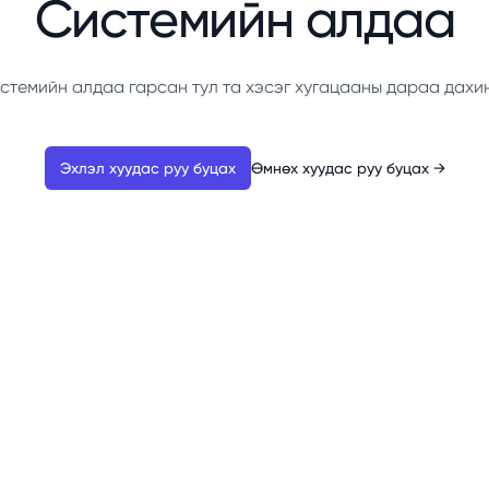
Системийн алдаа
стемийн алдаа гарсан тул та хэсэг хугацааны дараа дахи
Эхлэл хуудас руу буцах
Өмнөх хуудас руу буцах
→