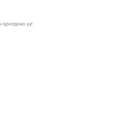
н оролдоно уу!