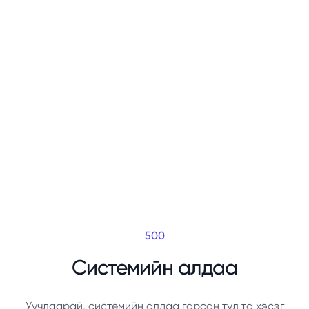
500
Системийн алдаа
Уучлаарай, системийн алдаа гарсан тул та хэсэг