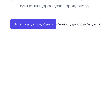
хугацааны дараа дахин оролдоно уу!
Эхлэл хуудас руу буцах
Өмнөх хуудас руу буцах
→