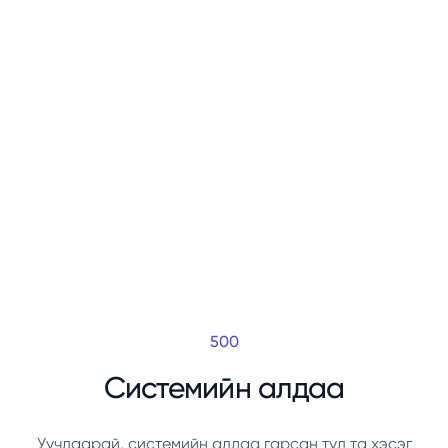
500
Системийн алдаа
Уучлаарай, системийн алдаа гарсан тул та хэсэг