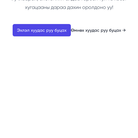
хугацааны дараа дахин оролдоно уу!
Эхлэл хуудас руу буцах
Өмнөх хуудас руу буцах
→