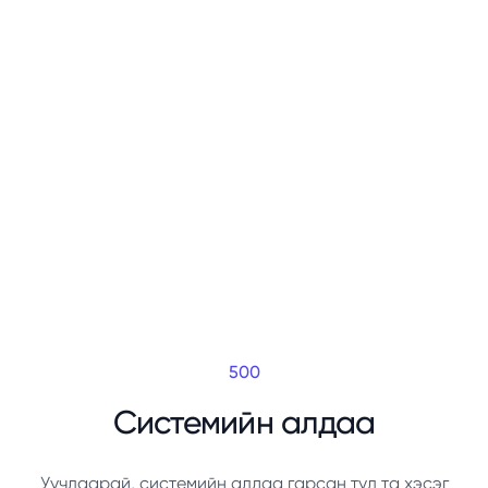
500
Системийн алдаа
Уучлаарай, системийн алдаа гарсан тул та хэсэг