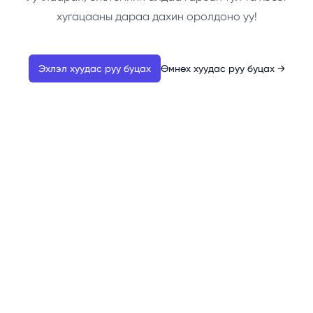
хугацааны дараа дахин оролдоно уу!
Эхлэл хуудас руу буцах
Өмнөх хуудас руу буцах
→