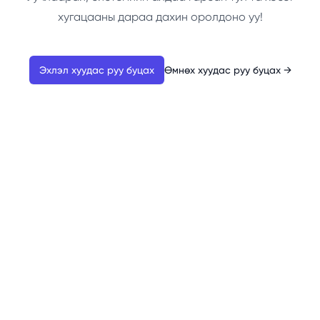
хугацааны дараа дахин оролдоно уу!
Эхлэл хуудас руу буцах
Өмнөх хуудас руу буцах
→