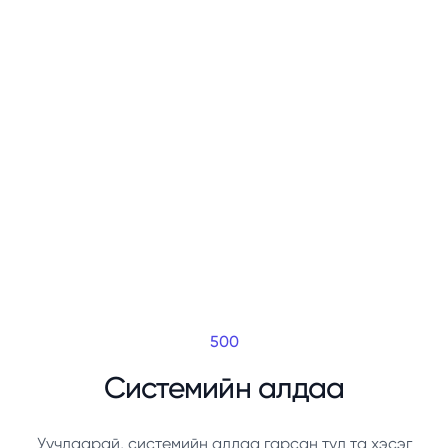
500
Системийн алдаа
Уучлаарай, системийн алдаа гарсан тул та хэсэг