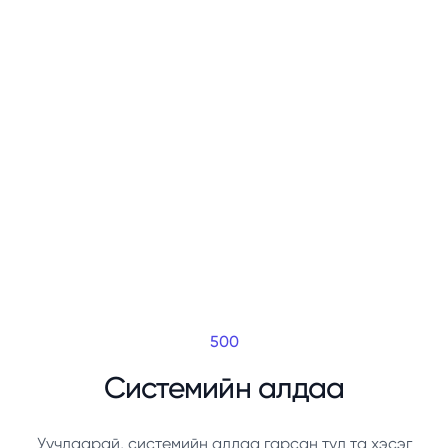
500
Системийн алдаа
Уучлаарай, системийн алдаа гарсан тул та хэсэг