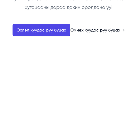
хугацааны дараа дахин оролдоно уу!
Эхлэл хуудас руу буцах
Өмнөх хуудас руу буцах
→