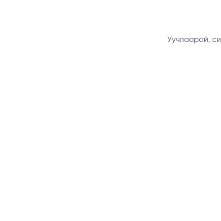
Уучлаарай, си