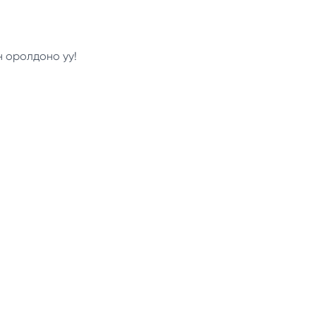
н оролдоно уу!