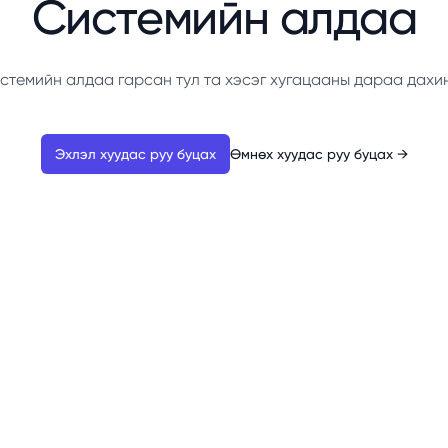
Системийн алдаа
стемийн алдаа гарсан тул та хэсэг хугацааны дараа дахи
Эхлэл хуудас руу буцах
Өмнөх хуудас руу буцах
→