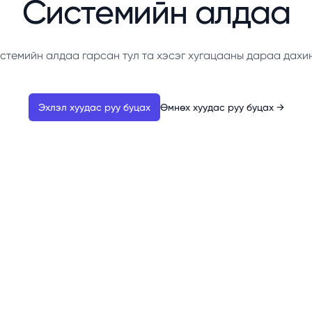
Системийн алдаа
стемийн алдаа гарсан тул та хэсэг хугацааны дараа дахи
Эхлэл хуудас руу буцах
Өмнөх хуудас руу буцах
→