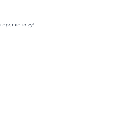
н оролдоно уу!