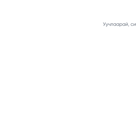
Уучлаарай, си