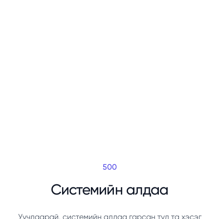
500
Системийн алдаа
Уучлаарай, системийн алдаа гарсан тул та хэсэг