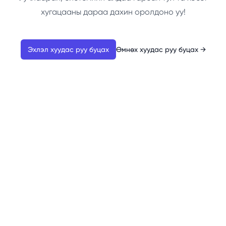
хугацааны дараа дахин оролдоно уу!
Эхлэл хуудас руу буцах
Өмнөх хуудас руу буцах
→