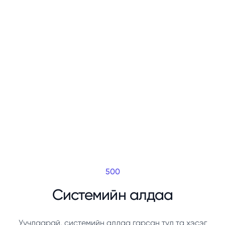
500
Системийн алдаа
Уучлаарай, системийн алдаа гарсан тул та хэсэг