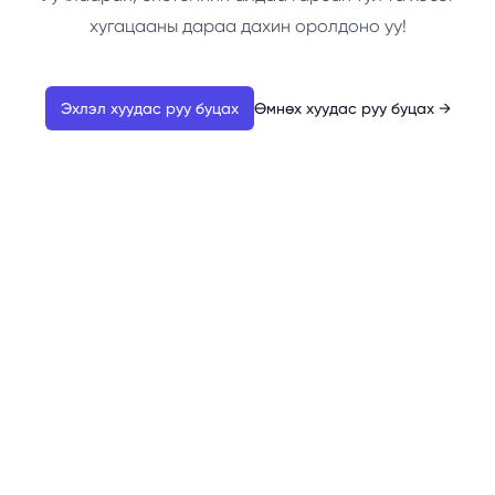
хугацааны дараа дахин оролдоно уу!
Эхлэл хуудас руу буцах
Өмнөх хуудас руу буцах
→