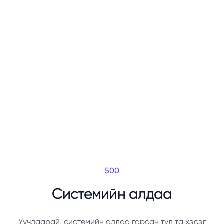
500
Системийн алдаа
Уучлаарай, системийн алдаа гарсан тул та хэсэг