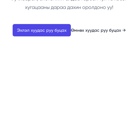
хугацааны дараа дахин оролдоно уу!
Эхлэл хуудас руу буцах
Өмнөх хуудас руу буцах
→