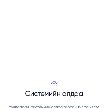
500
Системийн алдаа
Уучлаарай, системийн алдаа гарсан тул та хэсэг