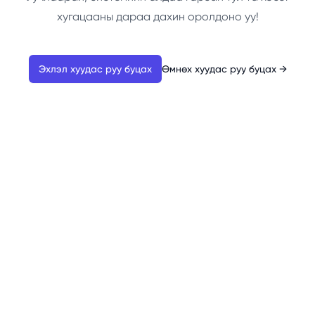
хугацааны дараа дахин оролдоно уу!
Эхлэл хуудас руу буцах
Өмнөх хуудас руу буцах
→