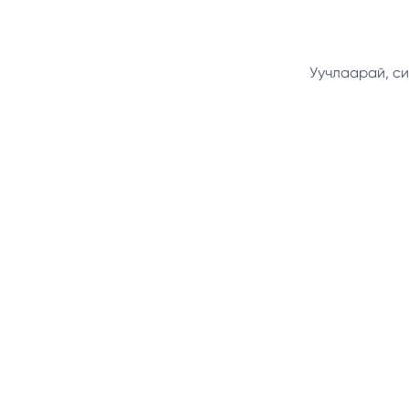
Уучлаарай, си