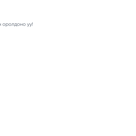
н оролдоно уу!