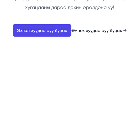
хугацааны дараа дахин оролдоно уу!
Эхлэл хуудас руу буцах
Өмнөх хуудас руу буцах
→