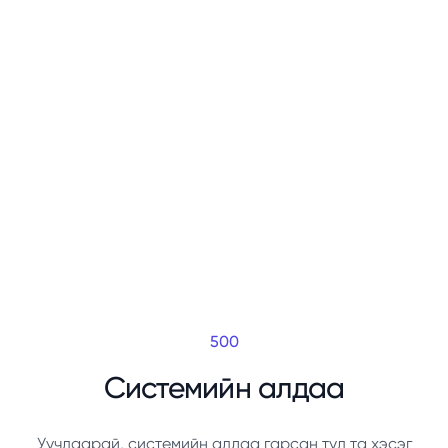
500
Системийн алдаа
Уучлаарай, системийн алдаа гарсан тул та хэсэг