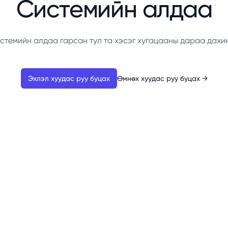
Системийн алдаа
стемийн алдаа гарсан тул та хэсэг хугацааны дараа дахи
Эхлэл хуудас руу буцах
Өмнөх хуудас руу буцах
→