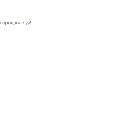
н оролдоно уу!