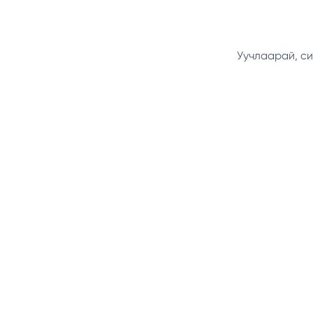
Уучлаарай, си