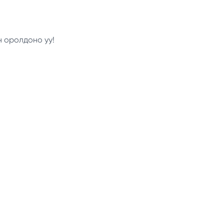
н оролдоно уу!