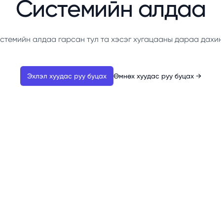
Системийн алдаа
стемийн алдаа гарсан тул та хэсэг хугацааны дараа дахи
Эхлэл хуудас руу буцах
Өмнөх хуудас руу буцах
→