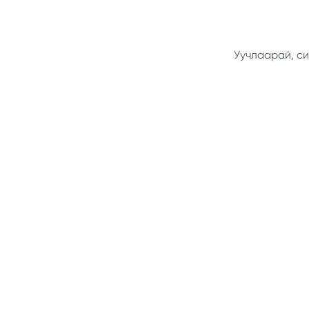
Уучлаарай, си