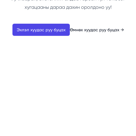
хугацааны дараа дахин оролдоно уу!
Эхлэл хуудас руу буцах
Өмнөх хуудас руу буцах
→