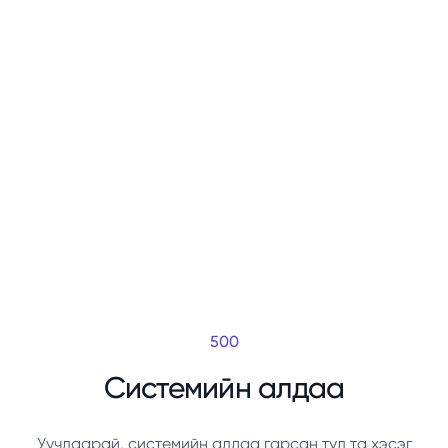
500
Системийн алдаа
Уучлаарай, системийн алдаа гарсан тул та хэсэг