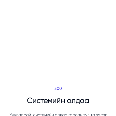
500
Системийн алдаа
Уучлаарай, системийн алдаа гарсан тул та хэсэг