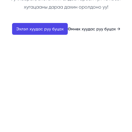
хугацааны дараа дахин оролдоно уу!
Эхлэл хуудас руу буцах
Өмнөх хуудас руу буцах
→