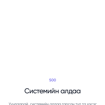
500
Системийн алдаа
Уучлаарай, системийн алдаа гарсан тул та хэсэг