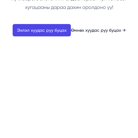
хугацааны дараа дахин оролдоно уу!
Эхлэл хуудас руу буцах
Өмнөх хуудас руу буцах
→