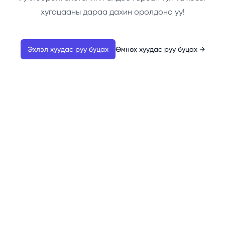
хугацааны дараа дахин оролдоно уу!
Эхлэл хуудас руу буцах
Өмнөх хуудас руу буцах
→