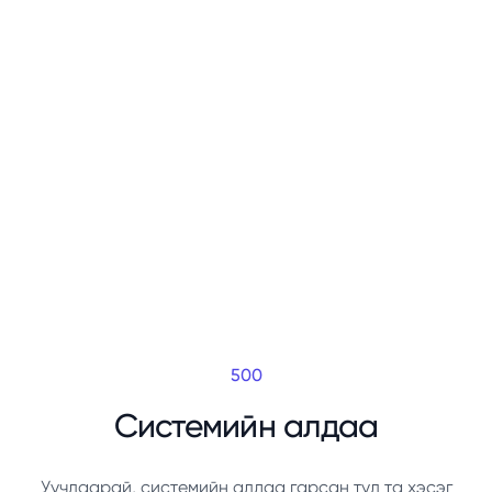
500
Системийн алдаа
Уучлаарай, системийн алдаа гарсан тул та хэсэг