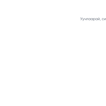
Уучлаарай, си