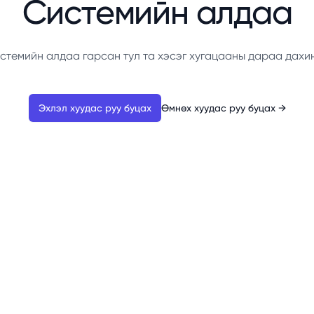
Системийн алдаа
стемийн алдаа гарсан тул та хэсэг хугацааны дараа дахи
Эхлэл хуудас руу буцах
Өмнөх хуудас руу буцах
→