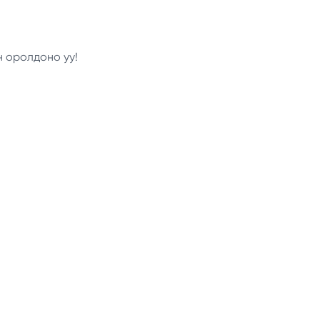
н оролдоно уу!