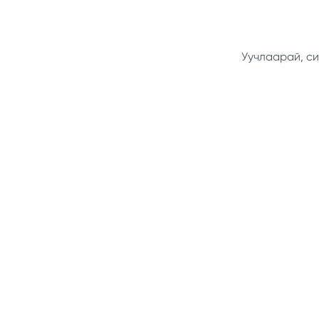
Уучлаарай, си