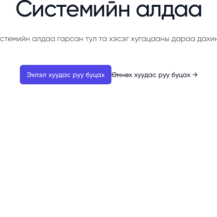
Системийн алдаа
стемийн алдаа гарсан тул та хэсэг хугацааны дараа дахи
Эхлэл хуудас руу буцах
Өмнөх хуудас руу буцах
→