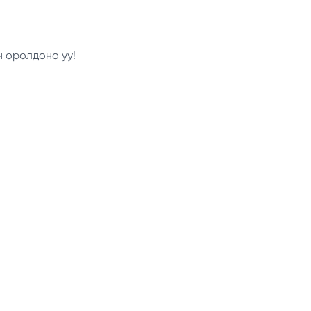
н оролдоно уу!