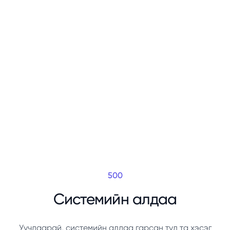
500
Системийн алдаа
Уучлаарай, системийн алдаа гарсан тул та хэсэг