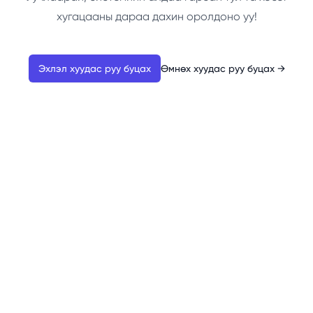
хугацааны дараа дахин оролдоно уу!
Эхлэл хуудас руу буцах
Өмнөх хуудас руу буцах
→