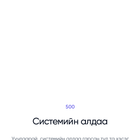
500
Системийн алдаа
Уучлаарай, системийн алдаа гарсан тул та хэсэг