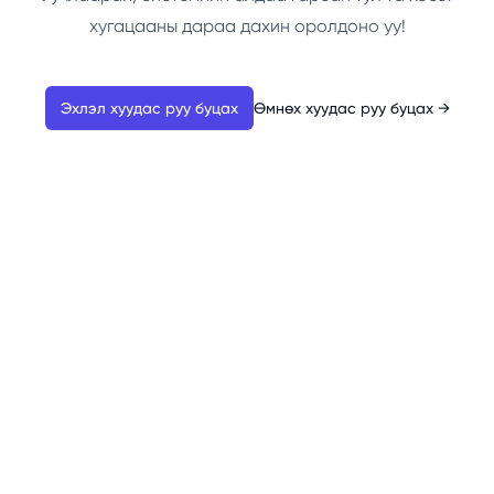
хугацааны дараа дахин оролдоно уу!
Эхлэл хуудас руу буцах
Өмнөх хуудас руу буцах
→