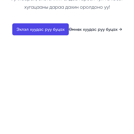
хугацааны дараа дахин оролдоно уу!
Эхлэл хуудас руу буцах
Өмнөх хуудас руу буцах
→