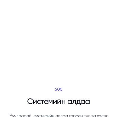
500
Системийн алдаа
Уучлаарай, системийн алдаа гарсан тул та хэсэг