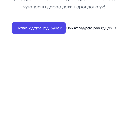
хугацааны дараа дахин оролдоно уу!
Эхлэл хуудас руу буцах
Өмнөх хуудас руу буцах
→