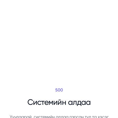
500
Системийн алдаа
Уучлаарай, системийн алдаа гарсан тул та хэсэг