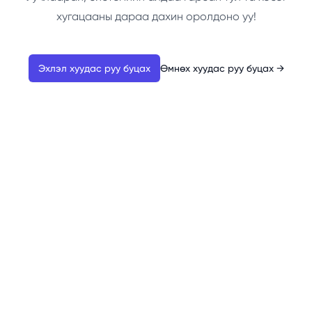
хугацааны дараа дахин оролдоно уу!
Эхлэл хуудас руу буцах
Өмнөх хуудас руу буцах
→