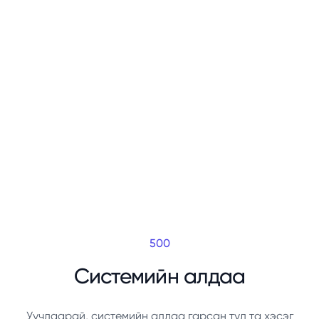
500
Системийн алдаа
Уучлаарай, системийн алдаа гарсан тул та хэсэг