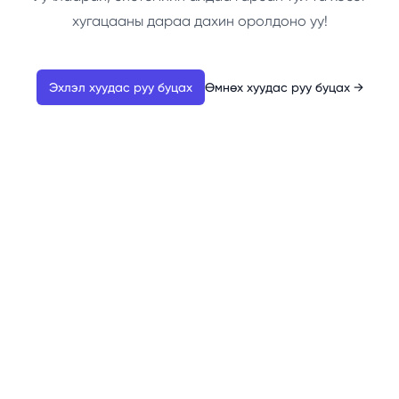
хугацааны дараа дахин оролдоно уу!
Эхлэл хуудас руу буцах
Өмнөх хуудас руу буцах
→