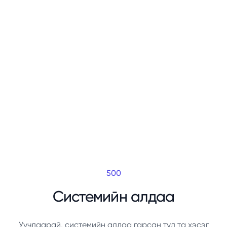
500
Системийн алдаа
Уучлаарай, системийн алдаа гарсан тул та хэсэг