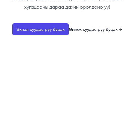
хугацааны дараа дахин оролдоно уу!
Эхлэл хуудас руу буцах
Өмнөх хуудас руу буцах
→