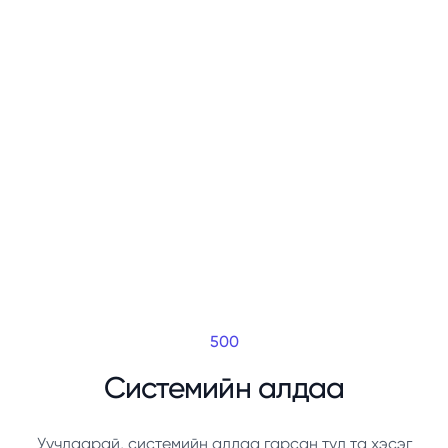
500
Системийн алдаа
Уучлаарай, системийн алдаа гарсан тул та хэсэг