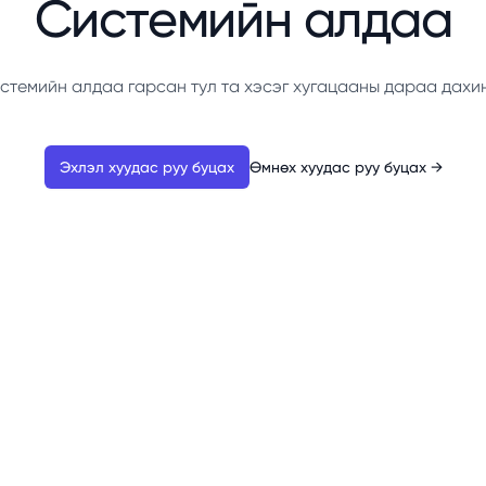
Системийн алдаа
стемийн алдаа гарсан тул та хэсэг хугацааны дараа дахи
Эхлэл хуудас руу буцах
Өмнөх хуудас руу буцах
→