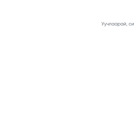
Уучлаарай, си