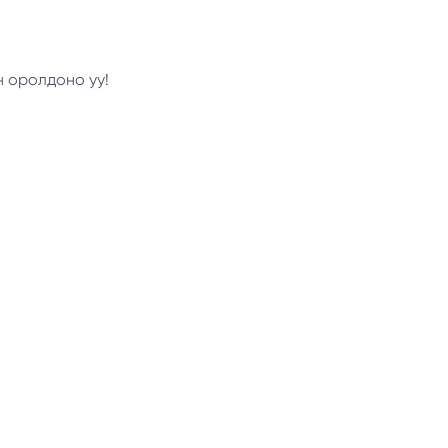
н оролдоно уу!