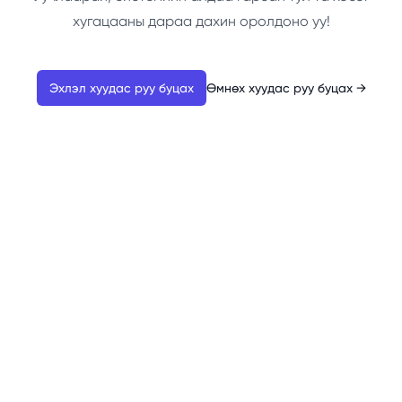
хугацааны дараа дахин оролдоно уу!
Эхлэл хуудас руу буцах
Өмнөх хуудас руу буцах
→