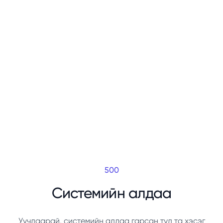
500
Системийн алдаа
Уучлаарай, системийн алдаа гарсан тул та хэсэг