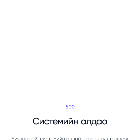
500
Системийн алдаа
Уучлаарай, системийн алдаа гарсан тул та хэсэг