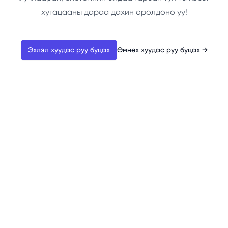
хугацааны дараа дахин оролдоно уу!
Эхлэл хуудас руу буцах
Өмнөх хуудас руу буцах
→