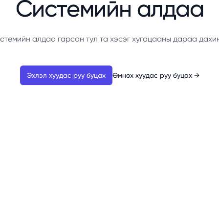
Системийн алдаа
стемийн алдаа гарсан тул та хэсэг хугацааны дараа дахи
Эхлэл хуудас руу буцах
Өмнөх хуудас руу буцах
→