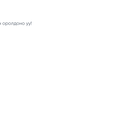
н оролдоно уу!