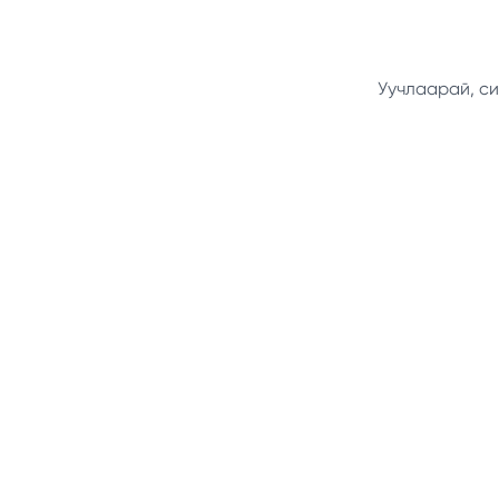
Уучлаарай, си