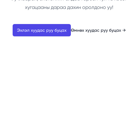
хугацааны дараа дахин оролдоно уу!
Эхлэл хуудас руу буцах
Өмнөх хуудас руу буцах
→