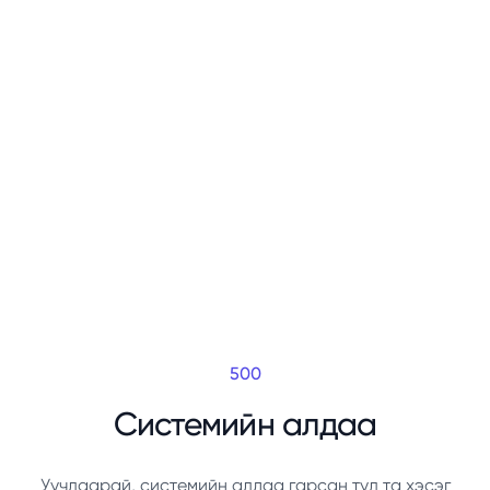
500
Системийн алдаа
Уучлаарай, системийн алдаа гарсан тул та хэсэг