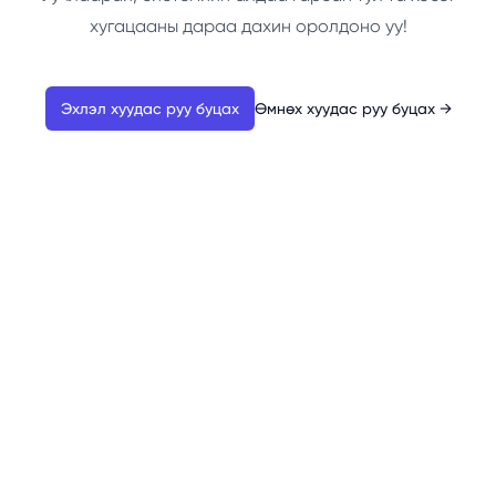
хугацааны дараа дахин оролдоно уу!
Эхлэл хуудас руу буцах
Өмнөх хуудас руу буцах
→