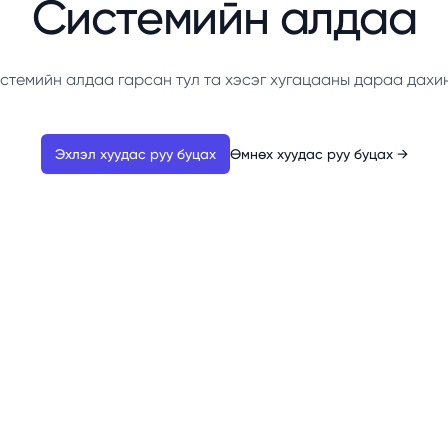
Системийн алдаа
стемийн алдаа гарсан тул та хэсэг хугацааны дараа дахи
Эхлэл хуудас руу буцах
Өмнөх хуудас руу буцах
→