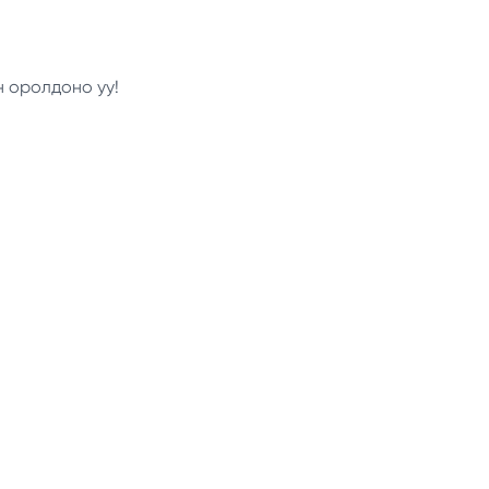
н оролдоно уу!