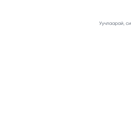
Уучлаарай, си