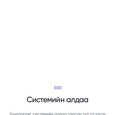
500
Системийн алдаа
Уучлаарай, системийн алдаа гарсан тул та хэсэг