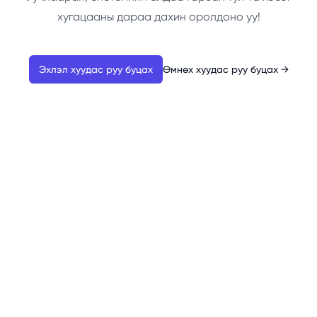
хугацааны дараа дахин оролдоно уу!
Эхлэл хуудас руу буцах
Өмнөх хуудас руу буцах
→