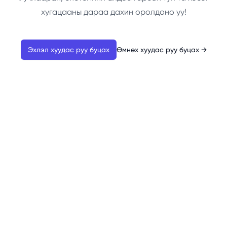
хугацааны дараа дахин оролдоно уу!
Эхлэл хуудас руу буцах
Өмнөх хуудас руу буцах
→