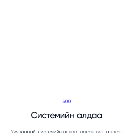
500
Системийн алдаа
Уучлаарай, системийн алдаа гарсан тул та хэсэг