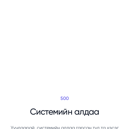
500
Системийн алдаа
Уучлаарай, системийн алдаа гарсан тул та хэсэг