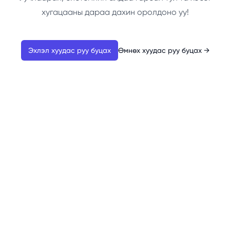
хугацааны дараа дахин оролдоно уу!
Эхлэл хуудас руу буцах
Өмнөх хуудас руу буцах
→