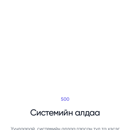
500
Системийн алдаа
Уучлаарай, системийн алдаа гарсан тул та хэсэг