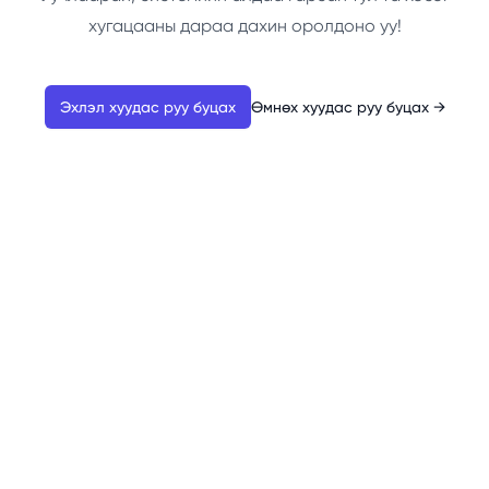
хугацааны дараа дахин оролдоно уу!
Эхлэл хуудас руу буцах
Өмнөх хуудас руу буцах
→