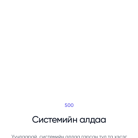
500
Системийн алдаа
Уучлаарай, системийн алдаа гарсан тул та хэсэг