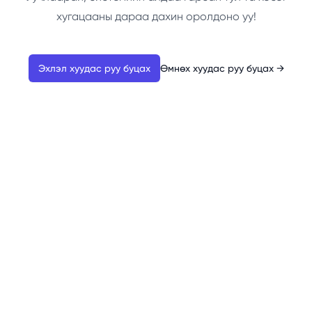
хугацааны дараа дахин оролдоно уу!
Эхлэл хуудас руу буцах
Өмнөх хуудас руу буцах
→