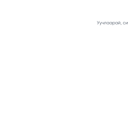
Уучлаарай, си