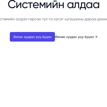
Системийн алдаа
стемийн алдаа гарсан тул та хэсэг хугацааны дараа дахи
Эхлэл хуудас руу буцах
Өмнөх хуудас руу буцах
→