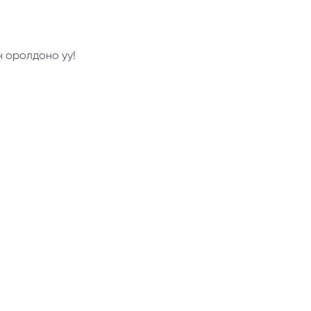
н оролдоно уу!