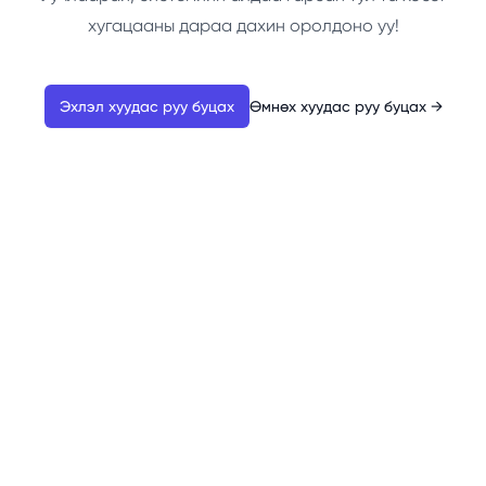
хугацааны дараа дахин оролдоно уу!
Эхлэл хуудас руу буцах
Өмнөх хуудас руу буцах
→