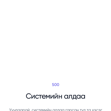
500
Системийн алдаа
Уучлаарай, системийн алдаа гарсан тул та хэсэг