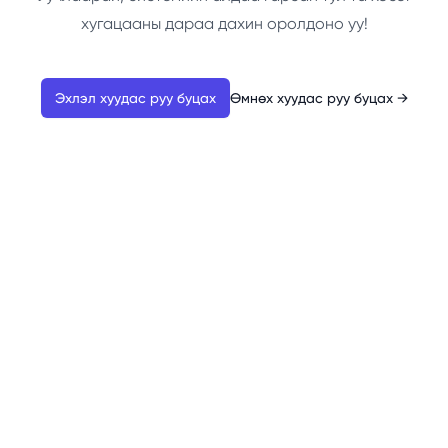
хугацааны дараа дахин оролдоно уу!
Эхлэл хуудас руу буцах
Өмнөх хуудас руу буцах
→