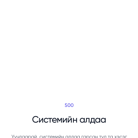
500
Системийн алдаа
Уучлаарай, системийн алдаа гарсан тул та хэсэг