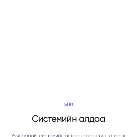
500
Системийн алдаа
Уучлаарай, системийн алдаа гарсан тул та хэсэг