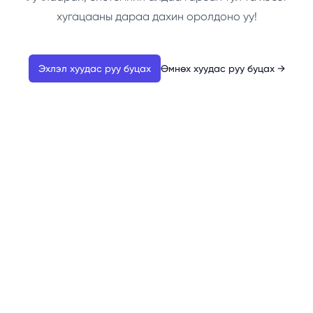
хугацааны дараа дахин оролдоно уу!
Эхлэл хуудас руу буцах
Өмнөх хуудас руу буцах
→