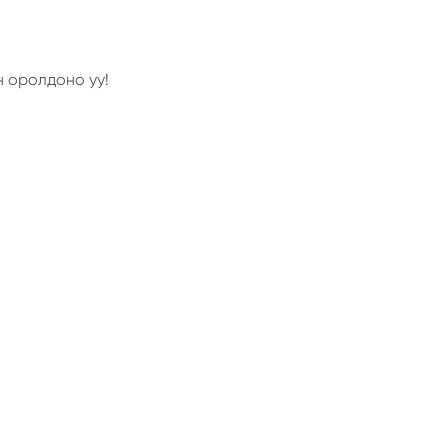
н оролдоно уу!