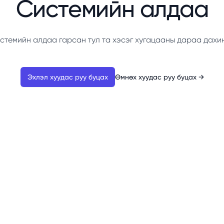
Системийн алдаа
стемийн алдаа гарсан тул та хэсэг хугацааны дараа дахи
Эхлэл хуудас руу буцах
Өмнөх хуудас руу буцах
→