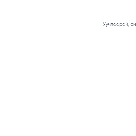
Уучлаарай, си