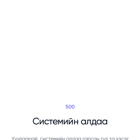
500
Системийн алдаа
Уучлаарай, системийн алдаа гарсан тул та хэсэг