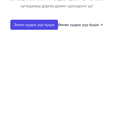
хугацааны дараа дахин оролдоно уу!
Эхлэл хуудас руу буцах
Өмнөх хуудас руу буцах
→