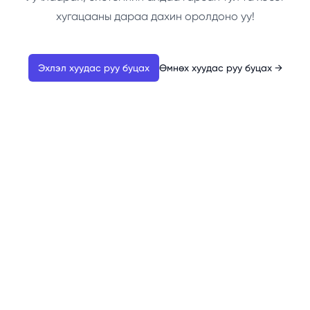
хугацааны дараа дахин оролдоно уу!
Эхлэл хуудас руу буцах
Өмнөх хуудас руу буцах
→