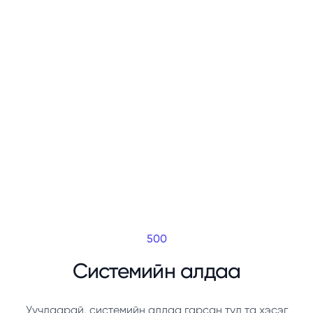
500
Системийн алдаа
Уучлаарай, системийн алдаа гарсан тул та хэсэг