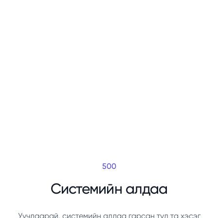
500
Системийн алдаа
Уучлаарай, системийн алдаа гарсан тул та хэсэг