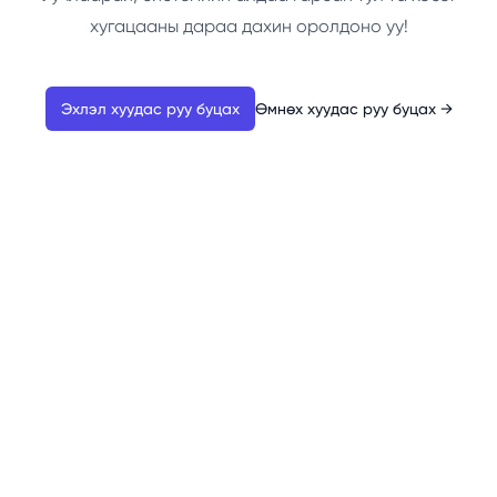
хугацааны дараа дахин оролдоно уу!
Эхлэл хуудас руу буцах
Өмнөх хуудас руу буцах
→